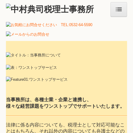
HOME
お客様への思い
サービスについて
税務会計
相続・事業承継
企業の自計化支援
当事務所は、各種士業・企業と連携し、
様々な経営課題をワンストップでサポートいたします。
本気社長黒字化パック
創業支援
法律に係る内容についても、税理士として対応可能なこ
個人向けサービス
とはもちろん、それ以外の内容についても弁護士などの