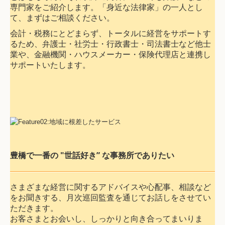
専門家をご紹介します。「身近な法律家」の一人とし
て、まずはご相談ください。
採用情報
会計・税務にとどまらず、トータルに経営をサポートす
るため、弁護士・社労士・行政書士・司法書士など他士
先輩インタビュー
業や、金融機関・ハウスメーカー・保険代理店と連携し
サポートいたします。
研修・福利厚生
事務所案内
代表挨拶
理念・事務所概要
豊橋で一番の "世話好き” な事務所でありたい
スタッフ紹介
アクセス
さまざまな経営に関するアドバイスや心配事、相談など
料金案内
をお聞きする、月次巡回監査を通じてお話しをさせてい
ただきます。
お客さまとお会いし、しっかりと向き合ってまいりま